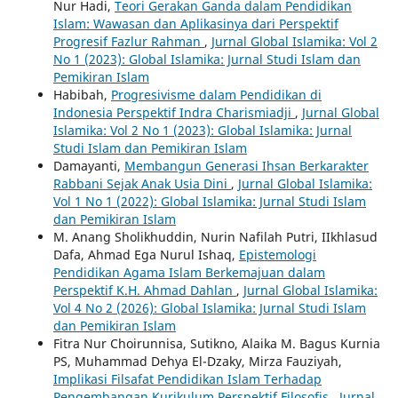
Nur Hadi,
Teori Gerakan Ganda dalam Pendidikan
Islam: Wawasan dan Aplikasinya dari Perspektif
Progresif Fazlur Rahman
,
Jurnal Global Islamika: Vol 2
No 1 (2023): Global Islamika: Jurnal Studi Islam dan
Pemikiran Islam
Habibah,
Progresivisme dalam Pendidikan di
Indonesia Perspektif Indra Charismiadji
,
Jurnal Global
Islamika: Vol 2 No 1 (2023): Global Islamika: Jurnal
Studi Islam dan Pemikiran Islam
Damayanti,
Membangun Generasi Ihsan Berkarakter
Rabbani Sejak Anak Usia Dini
,
Jurnal Global Islamika:
Vol 1 No 1 (2022): Global Islamika: Jurnal Studi Islam
dan Pemikiran Islam
M. Anang Sholikhuddin, Nurin Nafilah Putri, IIkhlasud
Dafa, Ahmad Ega Nurul Ishaq,
Epistemologi
Pendidikan Agama Islam Berkemajuan dalam
Perspektif K.H. Ahmad Dahlan
,
Jurnal Global Islamika:
Vol 4 No 2 (2026): Global Islamika: Jurnal Studi Islam
dan Pemikiran Islam
Fitra Nur Choirunnisa, Sutikno, Alaika M. Bagus Kurnia
PS, Muhammad Dehya El-Dzaky, Mirza Fauziyah,
Implikasi Filsafat Pendidikan Islam Terhadap
Pengembangan Kurikulum Perspektif Filosofis
,
Jurnal