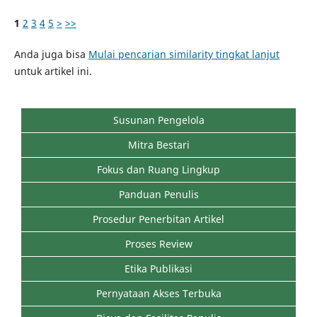
1
2
3
4
5
>
>>
Anda juga bisa
Mulai pencarian similarity tingkat lanjut
untuk artikel ini.
Susunan Pengelola
Mitra Bestari
Fokus dan Ruang Lingkup
Panduan Penulis
Prosedur Penerbitan Artikel
Proses Review
Etika Publikasi
Pernyataan Akses Terbuka