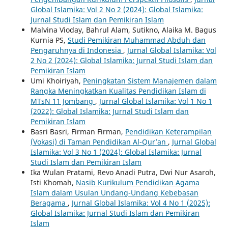
Global Islamika: Vol 2 No 2 (2024): Global Islamika:
Jurnal Studi Islam dan Pemikiran Islam
Malvina Vioday, Bahrul Alam, Sutikno, Alaika M. Bagus
Kurnia PS,
Studi Pemikiran Muhammad Abduh dan
Pengaruhnya di Indonesia
,
Jurnal Global Islamika: Vol
2 No 2 (2024): Global Islamika: Jurnal Studi Islam dan
Pemikiran Islam
Umi Khoiriyah,
Peningkatan Sistem Manajemen dalam
Rangka Meningkatkan Kualitas Pendidikan Islam di
MTsN 11 Jombang
,
Jurnal Global Islamika: Vol 1 No 1
(2022): Global Islamika: Jurnal Studi Islam dan
Pemikiran Islam
Basri Basri, Firman Firman,
Pendidikan Keterampilan
(Vokasi) di Taman Pendidikan Al-Qur’an
,
Jurnal Global
Islamika: Vol 3 No 1 (2024): Global Islamika: Jurnal
Studi Islam dan Pemikiran Islam
Ika Wulan Pratami, Revo Anadi Putra, Dwi Nur Asaroh,
Isti Khomah,
Nasib Kurikulum Pendidikan Agama
Islam dalam Usulan Undang-Undang Kebebasan
Beragama
,
Jurnal Global Islamika: Vol 4 No 1 (2025):
Global Islamika: Jurnal Studi Islam dan Pemikiran
Islam