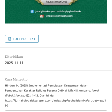
FULL PDF TEXT
Diterbitkan
2025-11-11
Cara Mengutip
Hindun, H. (2025). Implementasi Pembiasaan Keagamaan dalam
Pembentukan Karakter Religius Peserta Didik di MTsN 8 Jombang.
Jurnal
Global Islamika
,
4
(2), 1–13. Diambil dari
https://jurnal.globalaksarapers.com/index.php/globalislamika/article/view/1
90