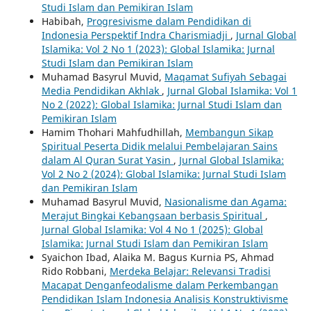
Studi Islam dan Pemikiran Islam
Habibah,
Progresivisme dalam Pendidikan di
Indonesia Perspektif Indra Charismiadji
,
Jurnal Global
Islamika: Vol 2 No 1 (2023): Global Islamika: Jurnal
Studi Islam dan Pemikiran Islam
Muhamad Basyrul Muvid,
Maqamat Sufiyah Sebagai
Media Pendidikan Akhlak
,
Jurnal Global Islamika: Vol 1
No 2 (2022): Global Islamika: Jurnal Studi Islam dan
Pemikiran Islam
Hamim Thohari Mahfudhillah,
Membangun Sikap
Spiritual Peserta Didik melalui Pembelajaran Sains
dalam Al Quran Surat Yasin
,
Jurnal Global Islamika:
Vol 2 No 2 (2024): Global Islamika: Jurnal Studi Islam
dan Pemikiran Islam
Muhamad Basyrul Muvid,
Nasionalisme dan Agama:
Merajut Bingkai Kebangsaan berbasis Spiritual
,
Jurnal Global Islamika: Vol 4 No 1 (2025): Global
Islamika: Jurnal Studi Islam dan Pemikiran Islam
Syaichon Ibad, Alaika M. Bagus Kurnia PS, Ahmad
Rido Robbani,
Merdeka Belajar: Relevansi Tradisi
Macapat Denganfeodalisme dalam Perkembangan
Pendidikan Islam Indonesia Analisis Konstruktivisme