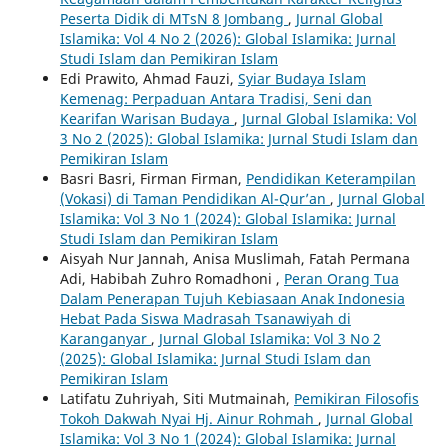
Peserta Didik di MTsN 8 Jombang
,
Jurnal Global
Islamika: Vol 4 No 2 (2026): Global Islamika: Jurnal
Studi Islam dan Pemikiran Islam
Edi Prawito, Ahmad Fauzi,
Syiar Budaya Islam
Kemenag: Perpaduan Antara Tradisi, Seni dan
Kearifan Warisan Budaya
,
Jurnal Global Islamika: Vol
3 No 2 (2025): Global Islamika: Jurnal Studi Islam dan
Pemikiran Islam
Basri Basri, Firman Firman,
Pendidikan Keterampilan
(Vokasi) di Taman Pendidikan Al-Qur’an
,
Jurnal Global
Islamika: Vol 3 No 1 (2024): Global Islamika: Jurnal
Studi Islam dan Pemikiran Islam
Aisyah Nur Jannah, Anisa Muslimah, Fatah Permana
Adi, Habibah Zuhro Romadhoni ,
Peran Orang Tua
Dalam Penerapan Tujuh Kebiasaan Anak Indonesia
Hebat Pada Siswa Madrasah Tsanawiyah di
Karanganyar
,
Jurnal Global Islamika: Vol 3 No 2
(2025): Global Islamika: Jurnal Studi Islam dan
Pemikiran Islam
Latifatu Zuhriyah, Siti Mutmainah,
Pemikiran Filosofis
Tokoh Dakwah Nyai Hj. Ainur Rohmah
,
Jurnal Global
Islamika: Vol 3 No 1 (2024): Global Islamika: Jurnal