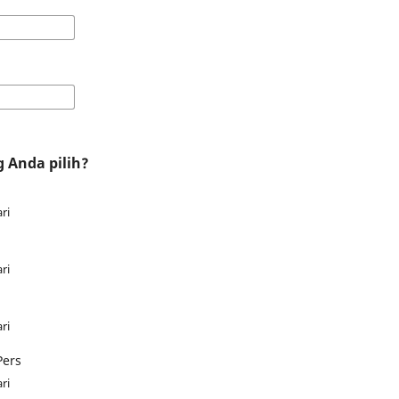
 Anda pilih?
ri
ri
ri
Pers
ri