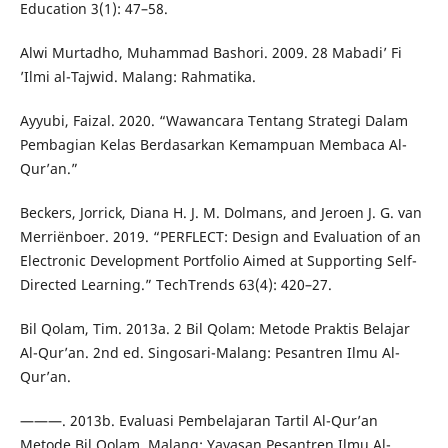
Education 3(1): 47–58.
Alwi Murtadho, Muhammad Bashori. 2009. 28 Mabadi’ Fi
’Ilmi al-Tajwid. Malang: Rahmatika.
Ayyubi, Faizal. 2020. “Wawancara Tentang Strategi Dalam
Pembagian Kelas Berdasarkan Kemampuan Membaca Al-
Qur’an.”
Beckers, Jorrick, Diana H. J. M. Dolmans, and Jeroen J. G. van
Merriënboer. 2019. “PERFLECT: Design and Evaluation of an
Electronic Development Portfolio Aimed at Supporting Self-
Directed Learning.” TechTrends 63(4): 420–27.
Bil Qolam, Tim. 2013a. 2 Bil Qolam: Metode Praktis Belajar
Al-Qur’an. 2nd ed. Singosari-Malang: Pesantren Ilmu Al-
Qur’an.
———. 2013b. Evaluasi Pembelajaran Tartil Al-Qur’an
Metode Bil Qolam. Malang: Yayasan Pesantren Ilmu Al-