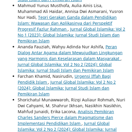
Mahmud Yunus Musthofa, Aulia Ainis Lisa,
Muhammad Ali Haidar, Annisa Dwi Asmarani, Yusron
Nur Hadi,
Teori Gerakan Ganda dalam Pendidikan
Islam: Wawasan dan Aplikasinya dari Perspektif
Progresif Fazlur Rahman
,
Jurnal Global Islamika: Vol 2
No 1 (2023): Global Islamika: Jurnal Studi Islam dan
Pemikiran Islam
Ananda Fauziah, Wahyu Adinda Nur Ashifa,
Peran
Dialog Antar Agama dalam Mewujudkan Lingkungan
yang Harmonis dan Keselarasan dalam Masyarakat
,
Jurnal Global Islamika: Vol 2 No 2 (2024): Global
Islamika: Jurnal Studi Islam dan Pemikiran Islam
Farchan Khamid, Nasirudin,
Urgensi Iffah Bagi
Pendidik Islam
,
Jurnal Global Islamika: Vol 2 No 2
(2024): Global Islamika: Jurnal Studi Islam dan
Pemikiran Islam
Shorichatul Munawwaroh, Rizqi Auliaur Rohmah, Nuri
Dwi Cahyami, M. Shahrur Ikhsan, Nasikhin Nasikhin,
Mahfud Junaidi, Erika Lacona,
Analisis Pemikiran
Charles Sanders Pierce dalam Pragmatisme dan
Implementasi Pendidikan Islam
,
Jurnal Global
Islamika: Vol 2 No 2 (2024): Global Islamika: Jurnal