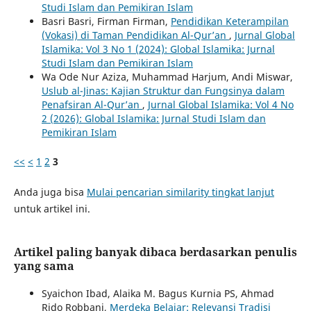
Studi Islam dan Pemikiran Islam
Basri Basri, Firman Firman,
Pendidikan Keterampilan
(Vokasi) di Taman Pendidikan Al-Qur’an
,
Jurnal Global
Islamika: Vol 3 No 1 (2024): Global Islamika: Jurnal
Studi Islam dan Pemikiran Islam
Wa Ode Nur Aziza, Muhammad Harjum, Andi Miswar,
Uslub al-Jinas: Kajian Struktur dan Fungsinya dalam
Penafsiran Al-Qur’an
,
Jurnal Global Islamika: Vol 4 No
2 (2026): Global Islamika: Jurnal Studi Islam dan
Pemikiran Islam
<<
<
1
2
3
Anda juga bisa
Mulai pencarian similarity tingkat lanjut
untuk artikel ini.
Artikel paling banyak dibaca berdasarkan penulis
yang sama
Syaichon Ibad, Alaika M. Bagus Kurnia PS, Ahmad
Rido Robbani,
Merdeka Belajar: Relevansi Tradisi