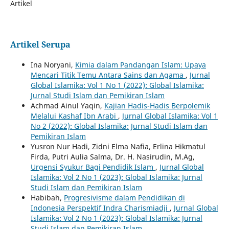
Artikel
Artikel Serupa
Ina Noryani,
Kimia dalam Pandangan Islam: Upaya
Mencari Titik Temu Antara Sains dan Agama
,
Jurnal
Global Islamika: Vol 1 No 1 (2022): Global Islamika:
Jurnal Studi Islam dan Pemikiran Islam
Achmad Ainul Yaqin,
Kajian Hadis-Hadis Berpolemik
Melalui Kashaf Ibn Arabi
,
Jurnal Global Islamika: Vol 1
No 2 (2022): Global Islamika: Jurnal Studi Islam dan
Pemikiran Islam
Yusron Nur Hadi, Zidni Elma Nafia, Erlina Hikmatul
Firda, Putri Aulia Salma, Dr. H. Nasirudin, M.Ag,
Urgensi Syukur Bagi Pendidik Islam
,
Jurnal Global
Islamika: Vol 2 No 1 (2023): Global Islamika: Jurnal
Studi Islam dan Pemikiran Islam
Habibah,
Progresivisme dalam Pendidikan di
Indonesia Perspektif Indra Charismiadji
,
Jurnal Global
Islamika: Vol 2 No 1 (2023): Global Islamika: Jurnal
Studi Islam dan Pemikiran Islam