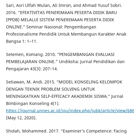
Sari, Asri Ulfah Wulan, Ali Imron, and Ahmad Yusuf Sobri.
2016. “EFEKTIVITAS PENERIMAAN PESERTA DIDIK BARU
(PPDB) MELALUI SISTEM PENERIMAAN PESERTA DIDIK
ONLINE.” Seminar Nasional: Pengembangan
Profesionalisme Pendidik Untuk Membangun Karakter Anak
Bangsa 1: 1–11.
Setemen, Komang. 2010. “PENGEMBANGAN EVALUASI
PEMBELAJARAN ONLINE.” Undiksha: Jurnal Pendidikan dan
Pengajaran 43(3): 207–14.
Setiawan, M. Andi. 2015. “MODEL KONSELING KELOMPOK
DENGAN TEKNIK PROBLEM SOLVING UNTUK
MENINGKATKAN SELF-EFFICACY AKADEMIK SISWA.” Jurnal
Bimbingan Konseling 4(1).
https://journal.unnes.ac.id/sju/index.php/jubk/article/view/68
(May 12, 2020).
Sholah, Mohammed. 2017. “Examiner’s Competence: Facing