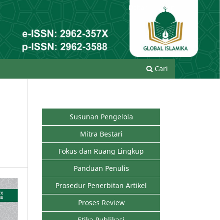
Daftar
Login
Cari
Susunan Pengelola
Mitra Bestari
Fokus dan Ruang Lingkup
Panduan Penulis
Prosedur Penerbitan Artikel
Proses Review
Etika Publikasi