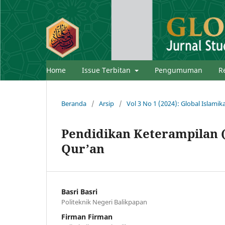
Home
Issue Terbitan
Pengumuman
R
Beranda
/
Arsip
/
Vol 3 No 1 (2024): Global Islamik
Pendidikan Keterampilan (
Qur’an
Basri Basri
Politeknik Negeri Balikpapan
Firman Firman