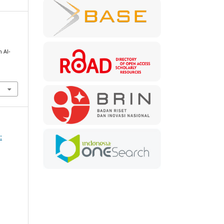
 Al-
: