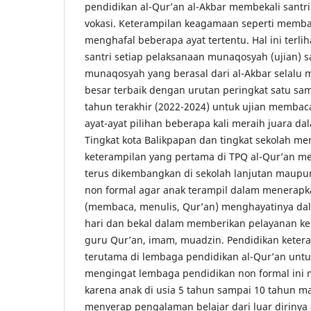
pendidikan al-Qur’an al-Akbar membekali santr
vokasi. Keterampilan keagamaan seperti memba
menghafal beberapa ayat tertentu. Hal ini ter
santri setiap pelaksanaan munaqosyah (ujian) sa
munaqosyah yang berasal dari al-Akbar selalu 
besar terbaik dengan urutan peringkat satu sam
tahun terakhir (2022-2024) untuk ujian membac
ayat-ayat pilihan beberapa kali meraih juara 
Tingkat kota Balikpapan dan tingkat sekolah m
keterampilan yang pertama di TPQ al-Qur’an m
terus dikembangkan di sekolah lanjutan maupu
non formal agar anak terampil dalam menerap
(membaca, menulis, Qur’an) menghayatinya dal
hari dan bekal dalam memberikan pelayanan k
guru Qur’an, imam, muadzin. Pendidikan keter
terutama di lembaga pendidikan al-Qur’an unt
mengingat lembaga pendidikan non formal ini m
karena anak di usia 5 tahun sampai 10 tahun ma
menyerap pengalaman belajar dari luar dirinya