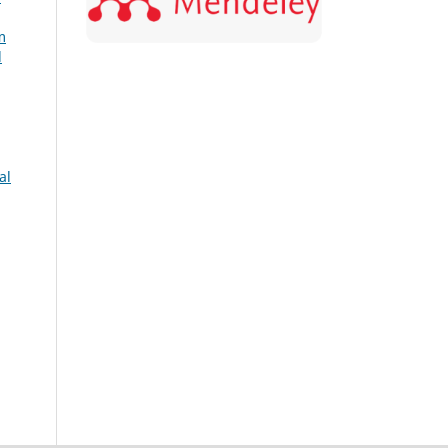
m
l
al