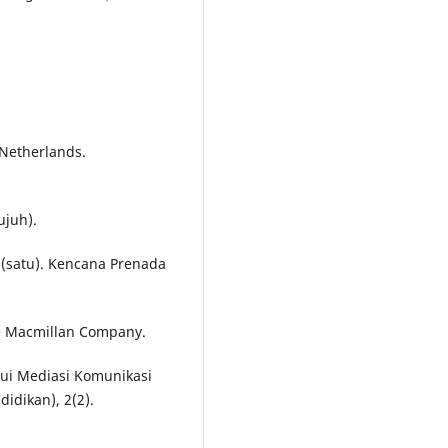
r Netherlands.
ujuh).
 (satu). Kencana Prenada
he Macmillan Company.
lui Mediasi Komunikasi
idikan), 2(2).