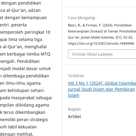
i dengan pendidikan
ca al-Qur’an, adzan
lihat dengan kemampuan
Cara Mengutip
ntri. peserta
Basri, B., & Firman, F. (2024). Pendidikan
Keterampilan (Vokasi) di Taman Pendidikan
memperoleh peringkat 10
Qur’an.
Jurnal Global Islamika
,
3
(1), 52–62.
pai lima selama tiga
https://doi.org/10.5281/zenodo.14404946
a al-Qur’an, menghafal
dalam berbagai lomba MTQ
Format Sitasi Lainnya
enengah. Pendidikan
enjadi modal dasar untuk
n dilembaga pendidikan
Terbitan
kan ilmu-ilmu agama
Vol 3 No 1 (2024): Global Islamika
Jurnal Studi Islam dan Pemikiran
am kehidupan sehari-
Islam
epada masyarakat sebagai
ampilan dibidang agama
Bagian
uk terus dikembangkan
Artikel
emiliki peran strategis
sih labil kekuatan
 dengan melihat,