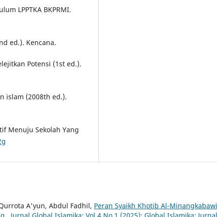
kulum LPPTKA BKPRMI.
2nd ed.). Kencana.
jitkan Potensi (1st ed.).
an islam (2008th ed.).
ktif Menuju Sekolah Yang
2g
 Qurrota A'yun, Abdul Fadhil,
Peran Syaikh Khotib Al-Minangkabaw
ng
,
Jurnal Global Islamika: Vol 4 No 1 (2025): Global Islamika: Jurna