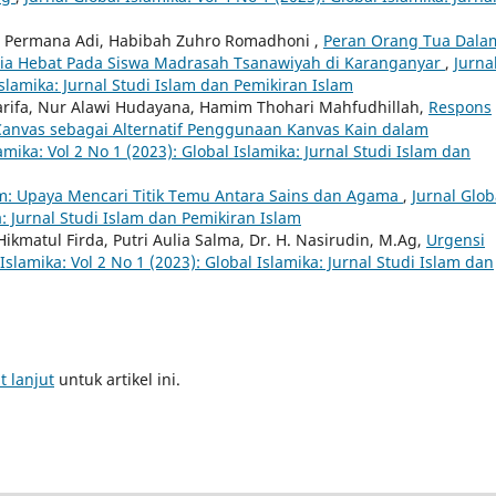
h Permana Adi, Habibah Zuhro Romadhoni ,
Peran Orang Tua Dala
ia Hebat Pada Siswa Madrasah Tsanawiyah di Karanganyar
,
Jurna
Islamika: Jurnal Studi Islam dan Pemikiran Islam
Sarifa, Nur Alawi Hudayana, Hamim Thohari Mahfudhillah,
Respons
anvas sebagai Alternatif Penggunaan Kanvas Kain dalam
amika: Vol 2 No 1 (2023): Global Islamika: Jurnal Studi Islam dan
m: Upaya Mencari Titik Temu Antara Sains dan Agama
,
Jurnal Glob
a: Jurnal Studi Islam dan Pemikiran Islam
Hikmatul Firda, Putri Aulia Salma, Dr. H. Nasirudin, M.Ag,
Urgensi
 Islamika: Vol 2 No 1 (2023): Global Islamika: Jurnal Studi Islam dan
t lanjut
untuk artikel ini.