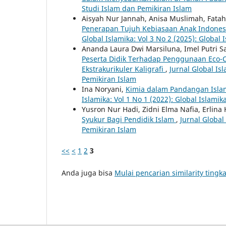
Studi Islam dan Pemikiran Islam
Aisyah Nur Jannah, Anisa Muslimah, Fata
Penerapan Tujuh Kebiasaan Anak Indones
Global Islamika: Vol 3 No 2 (2025): Global 
Ananda Laura Dwi Marsiluna, Imel Putri 
Peserta Didik Terhadap Penggunaan Eco-C
Ekstrakurikuler Kaligrafi
,
Jurnal Global Isl
Pemikiran Islam
Ina Noryani,
Kimia dalam Pandangan Isla
Islamika: Vol 1 No 1 (2022): Global Islamik
Yusron Nur Hadi, Zidni Elma Nafia, Erlina 
Syukur Bagi Pendidik Islam
,
Jurnal Global
Pemikiran Islam
<<
<
1
2
3
Anda juga bisa
Mulai pencarian similarity tingka