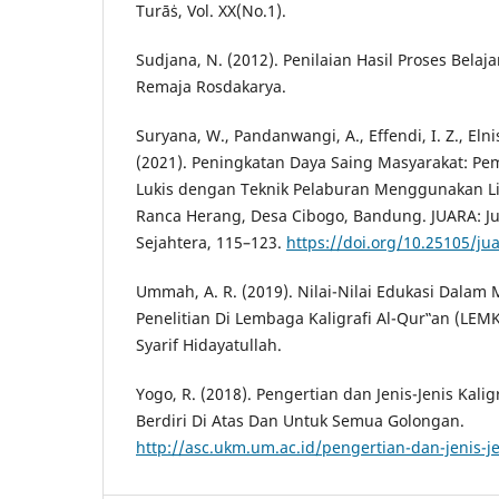
Turāṡ, Vol. XX(No.1).
Sudjana, N. (2012). Penilaian Hasil Proses Bela
Remaja Rosdakarya.
Suryana, W., Pandanwangi, A., Effendi, I. Z., Elni
(2021). Peningkatan Daya Saing Masyarakat: P
Lukis dengan Teknik Pelaburan Menggunakan Li
Ranca Herang, Desa Cibogo, Bandung. JUARA: 
Sejahtera, 115–123.
https://doi.org/10.25105/ju
Ummah, A. R. (2019). Nilai-Nilai Edukasi Dalam M
Penelitian Di Lembaga Kaligrafi Al-Qur‟an (LEMK
Syarif Hidayatullah.
Yogo, R. (2018). Pengertian dan Jenis-Jenis Kali
Berdiri Di Atas Dan Untuk Semua Golongan.
http://asc.ukm.um.ac.id/pengertian-dan-jenis-je