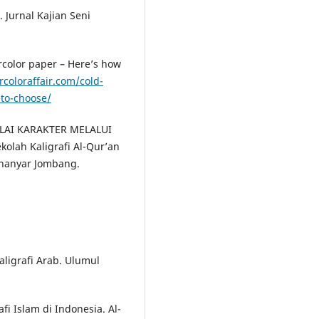
. Jurnal Kajian Seni
ercolor paper – Here’s how
coloraffair.com/cold-
-to-choose/
ILAI KARAKTER MELALUI
olah Kaligrafi Al-Qur’an
enanyar Jombang.
aligrafi Arab. Ulumul
fi Islam di Indonesia. Al-