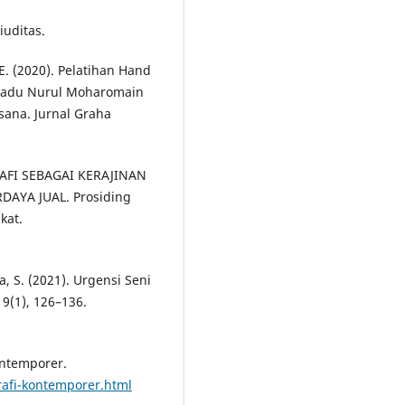
iuditas.
. E. (2020). Pelatihan Hand
rpadu Nurul Moharomain
ana. Jurnal Graha
RAFI SEBAGAI KERAJINAN
DAYA JUAL. Prosiding
kat.
la, S. (2021). Urgensi Seni
9(1), 126–136.
Kontemporer.
grafi-kontemporer.html