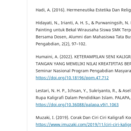
Hadi, A. (2016). Hermeneutika Estetika Dan Relig
Hidayati, N., Irianti, A. H. S., & Purwaningsih, N
Painting untuk Bekal Wirausaha Siswa SMK Te
Bersama Dosen, Alumni dan Mahasiswa Tata Bus
Pengabdian, 2(2), 97–102.
Humaini, A. (2022). KETERAMPILAN SENI KALIG
TANGAN YANG MEMILIKI NILAI KREATIFITAS BER
Seminar Nasional Program Pengabdian Masyara
https://doi.org/10.18196/ppm.47.712
Lestari, N. H. P., Ichsan, Y., Sukriyanto, R., & Ase
Rupa Kaligrafi Dalam Pendidikan Islam. PALAPA, 
https://doi.org/10.36088/palapa.v9i1.1063
Muzaki, I. (2019). Corak Dan Ciri Ciri Kaligrafi 
https://www.imuzaki.com/2019/11/ciri-ciri-kali