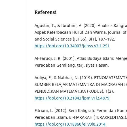
Referensi
Agustin, T., & Ibrahim, A. (2020). Analisis Kalig
Aspek Keterbacaan Huruf Dan Warna. Journal of
and Social Sciences (JEHSS), 3(1), 187–192.
https://doi.org/10.34007/jehss.v3i1.251
Al-Faruqi, I. R. (2001). Atlas Budaya Islam: Men
Peradaban Gemilang, terj. Ilyas Hasan.
Auliya, F., & Nabhar, N. (2019). ETNOMATEMAT
SUMBER BELAJAR MATEMATIKA DI MADRASAH IB
PENDIDIKAN MATEMATIKA (KUDUS), 1(2).
https://doi.org/10.21043/jpm.v1i2.4879
Fitriani, L. (2012). Seni Kaligrafi: Peran dan Ko
Peradaban Islam. El-HARAKAH (TERAKREDITASI)
https://doi.org/10.18860/el.v0i0.2014