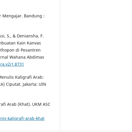
jar Mengajar. Bandung :
ssi, S., & Deniansha, F.
embuatan Kain Kanvas
thopon di Pesantren
Jurnal Wahana Abdimas
ara.v2i1.8731
enulis Kaligrafi Arab:
A) Ciputat. Jakarta: UIN
grafi Arab (Khat). UKM ASC
nis-kaligrafi-arab-khat