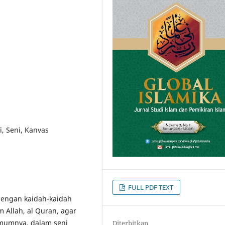
i, Seni, Kanvas
FULL PDF TEXT
 dengan kaidah-kaidah
m Allah, al Quran, agar
mumnya, dalam seni
Diterbitkan