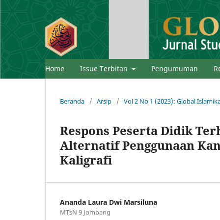
Home
Issue Terbitan
Pengumuman
R
Beranda
/
Arsip
/
Vol 2 No 1 (2023): Global Islamik
Respons Peserta Didik Te
Alternatif Penggunaan Kan
Kaligrafi
Ananda Laura Dwi Marsiluna
MTsN 9 Jombang