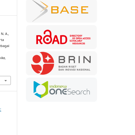
 N. A.,
rta
ebagai
mika
,
: