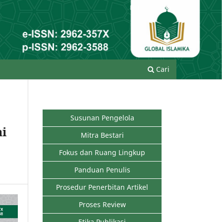
Daftar
Login
Cari
Susunan Pengelola
i
Mitra Bestari
Fokus dan Ruang Lingkup
Panduan Penulis
Prosedur Penerbitan Artikel
Proses Review
Etika Publikasi