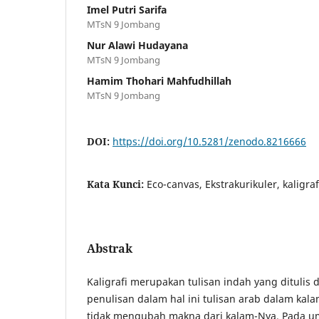
Imel Putri Sarifa
MTsN 9 Jombang
Nur Alawi Hudayana
MTsN 9 Jombang
Hamim Thohari Mahfudhillah
MTsN 9 Jombang
DOI:
https://doi.org/10.5281/zenodo.8216666
Kata Kunci:
Eco-canvas, Ekstrakurikuler, kaligraf
Abstrak
Kaligrafi merupakan tulisan indah yang ditulis
penulisan dalam hal ini tulisan arab dalam kala
tidak mengubah makna dari kalam-Nya. Pada u