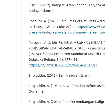
Rispul. (2012). Kaligrafi Arab Sebagai Karya Seni
Budaya Islam, 1.
Roebuck, A. (2023). Cold Press vs Hot Press wat
to choose ! Water Color Affair.
https://www.water
press-vs-hot-press-watercolor-paper-heres-how
Roisudin, A. S. (2015). MENUMBUHKAN NILAI-N
PENDIDIKAN KHAT AL-‘ARABIY: Studi Kasus di Sek
(SAKAL) Pondok Pesantren Mamba’ul Ma’arif D
Didaktika Religia, 3(1), 177–196.
https://doi.org/10.30762/didaktika.v3i1.157
Sirojuddin. (2016). Seni Kaligrafi Islam.
Sirojuddin, A. (1989). Al-Qur’an dan Reformasi K
Qur’an, 3.
Sirojuddin, A. (2014). Peta Perkembangan Kaligra