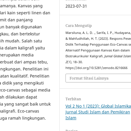
utamanya. Kanvas yang
2023-07-31
ri kain seperti linen dan
umit dan panjang
Cara Mengutip
atun banyak digunakan
Marsiluna, A. L. D. ., Sarifa, I. P., Hudayana,
gkau, dan bertekstur
& Mahfudhillah, H. T. (2023). Respons Pese
ih mudah. Salah satu
Didik Terhadap Penggunaan Eco-Canvas s
a dalam kaligrafi yaitu
Alternatif Penggunaan Kanvas Kain dalam
merupakan media
Ekstrakurikuler Kaligrafi.
Jurnal Global Isla
erbuat dari ampas tebu,
2
(1), 18–30.
https://doi.org/10.5281/zenodo.8216666
ingkungan. Penelitian ini
an kualitatif. Penelitian
Format Sitasi Lainnya
a didik yang mengikuti
 eco-canvas sebagai media
lah dilakukan dapat
Terbitan
a yang sangat baik untuk
Vol 2 No 1 (2023): Global Islamika
aligrafi. Eco-canvas
Jurnal Studi Islam dan Pemikiran
Islam
juga ramah lingkungan.