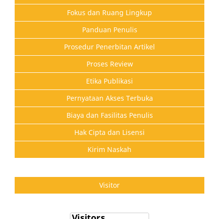
Fokus dan Ruang Lingkup
Panduan Penulis
Prosedur Penerbitan Artikel
Proses Review
Etika Publikasi
Pernyataan Akses Terbuka
Biaya dan Fasilitas Penulis
Hak Cipta dan Lisensi
Kirim Naskah
Visitor