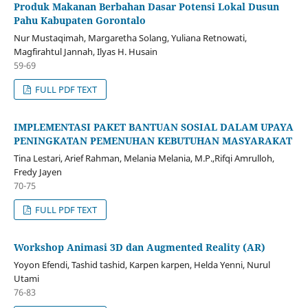
Produk Makanan Berbahan Dasar Potensi Lokal Dusun
Pahu Kabupaten Gorontalo
Nur Mustaqimah, Margaretha Solang, Yuliana Retnowati,
Magfirahtul Jannah, Ilyas H. Husain
59-69
FULL PDF TEXT
IMPLEMENTASI PAKET BANTUAN SOSIAL DALAM UPAYA
PENINGKATAN PEMENUHAN KEBUTUHAN MASYARAKAT
Tina Lestari, Arief Rahman, Melania Melania, M.P.,Rifqi Amrulloh,
Fredy Jayen
70-75
FULL PDF TEXT
Workshop Animasi 3D dan Augmented Reality (AR)
Yoyon Efendi, Tashid tashid, Karpen karpen, Helda Yenni, Nurul
Utami
76-83