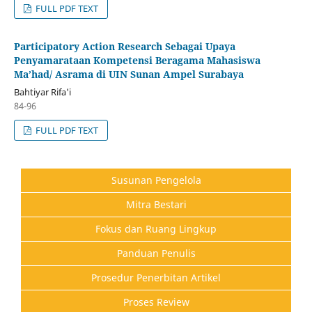
FULL PDF TEXT
Participatory Action Research Sebagai Upaya
Penyamarataan Kompetensi Beragama Mahasiswa
Ma’had/ Asrama di UIN Sunan Ampel Surabaya
Bahtiyar Rifa'i
84-96
FULL PDF TEXT
Susunan Pengelola
Mitra Bestari
Fokus dan Ruang Lingkup
Panduan Penulis
Prosedur Penerbitan Artikel
Proses Review