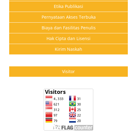
Etika Publikasi
Pernyataan Akses Terbuka
Biaya dan Fasilitas Penulis
Hak Cipta dan Lisensi
Kirim Naskah
Visitor