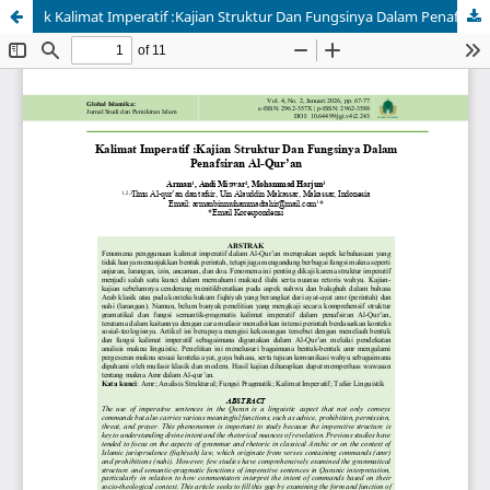
k Kalimat Imperatif :Kajian Struktur Dan Fungsinya Dalam Penafsiran Al-Qur’an