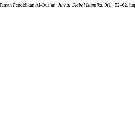
i Taman Pendidikan Al-Qur’an.
Jurnal Global Islamika
,
3
(1), 52–62. ht