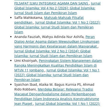
FILSAFAT ILMU INTEGRASI AGAMA DAN SAINS
,
Jurnal
Global Islamika: Vol 4 No 2 (2026): Global Islamika:
Jurnal Studi Islam dan Pemikiran Islam
Saffa Mahkotama,
Mahzab-Mahzab Filsafat
pendidikan
,
Jurnal Global Islamika: Vol 1 No 2 (2022):
Global Islamika: Jurnal Studi Islam dan Pemikiran
Islam
Ananda Fauziah, Wahyu Adinda Nur Ashifa,
Peran
Dialog Antar Agama dalam Mewujudkan Lingkungan
yang Harmonis dan Keselarasan dalam Masyarakat
,
Jurnal Global Islamika: Vol 2 No 2 (2024): Global
Islamika: Jurnal Studi Islam dan Pemikiran Islam
Umi Khoiriyah,
Peningkatan Sistem Manajemen dalam
Rangka Meningkatkan Kualitas Pendidikan Islam di
MTsN 11 Jombang
,
Jurnal Global Islamika: Vol 1 No 1
(2022): Global Islamika: Jurnal Studi Islam dan
Pemikiran Islam
Syaichon Ibad, Alaika M. Bagus Kurnia PS, Ahmad
Rido Robbani,
Merdeka Belajar: Relevansi Tradisi
Macapat Denganfeodalisme dalam Perkembangan
Pendidikan Islam Indonesia Analisis Konstruktivisme
Jean Piaget
,
Jurnal Global Islamika: Vol 1 No 1 (2022):