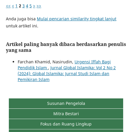
<<
<
1
2
3
4
5
>
>>
Anda juga bisa
Mulai pencarian similarity tingkat lanjut
untuk artikel ini.
Artikel paling banyak dibaca berdasarkan penulis
yang sama
Farchan Khamid, Nasirudin,
Urgensi Iffah Bagi
Pendidik Islam
,
Jurnal Global Islamika: Vol 2 No 2
(2024): Global Islamika: Jurnal Studi Islam dan
Pemikiran Islam
Susunan Pengelola
Mitra Bestari
Fokus dan Ruang Lingkup