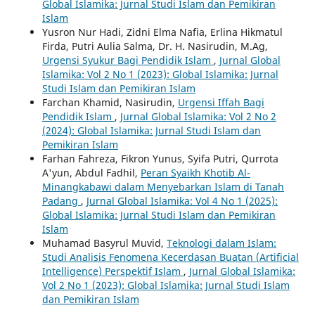
Global Islamika: Jurnal Studi Islam dan Pemikiran
Islam
Yusron Nur Hadi, Zidni Elma Nafia, Erlina Hikmatul
Firda, Putri Aulia Salma, Dr. H. Nasirudin, M.Ag,
Urgensi Syukur Bagi Pendidik Islam
,
Jurnal Global
Islamika: Vol 2 No 1 (2023): Global Islamika: Jurnal
Studi Islam dan Pemikiran Islam
Farchan Khamid, Nasirudin,
Urgensi Iffah Bagi
Pendidik Islam
,
Jurnal Global Islamika: Vol 2 No 2
(2024): Global Islamika: Jurnal Studi Islam dan
Pemikiran Islam
Farhan Fahreza, Fikron Yunus, Syifa Putri, Qurrota
A'yun, Abdul Fadhil,
Peran Syaikh Khotib Al-
Minangkabawi dalam Menyebarkan Islam di Tanah
Padang
,
Jurnal Global Islamika: Vol 4 No 1 (2025):
Global Islamika: Jurnal Studi Islam dan Pemikiran
Islam
Muhamad Basyrul Muvid,
Teknologi dalam Islam:
Studi Analisis Fenomena Kecerdasan Buatan (Artificial
Intelligence) Perspektif Islam
,
Jurnal Global Islamika:
Vol 2 No 1 (2023): Global Islamika: Jurnal Studi Islam
dan Pemikiran Islam