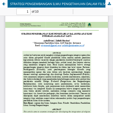
STRATEGI PENGEMBANGAN ILMU PENGETAHUAN DALAM FILSAFAT ILMU INTEGRASI AGAMA DAN SAINS