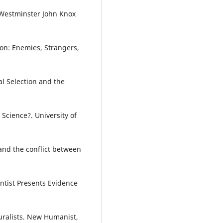
 Westminster John Knox
ion: Enemies, Strangers,
ial Selection and the
 Science?. University of
and the conflict between
entist Presents Evidence
turalists. New Humanist,