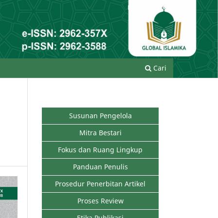
Daftar
Login
Cari
Susunan Pengelola
Mitra Bestari
Fokus dan Ruang Lingkup
Panduan Penulis
Prosedur Penerbitan Artikel
Proses Review
Etika Publikasi