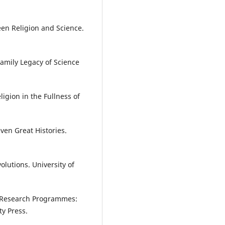
ween Religion and Science.
Family Legacy of Science
ligion in the Fullness of
even Great Histories.
volutions. University of
ic Research Programmes:
ty Press.