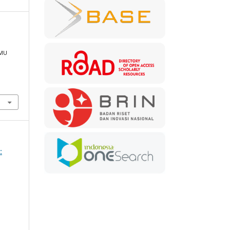
LMU
: