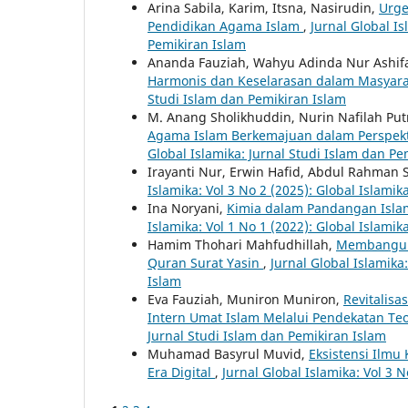
Arina Sabila, Karim, Itsna, Nasirudin,
Urge
Pendidikan Agama Islam
,
Jurnal Global Is
Pemikiran Islam
Ananda Fauziah, Wahyu Adinda Nur Ashif
Harmonis dan Keselarasan dalam Masyar
Studi Islam dan Pemikiran Islam
M. Anang Sholikhuddin, Nurin Nafilah Put
Agama Islam Berkemajuan dalam Perspek
Global Islamika: Jurnal Studi Islam dan Pe
Irayanti Nur, Erwin Hafid, Abdul Rahman 
Islamika: Vol 3 No 2 (2025): Global Islamik
Ina Noryani,
Kimia dalam Pandangan Isla
Islamika: Vol 1 No 1 (2022): Global Islamik
Hamim Thohari Mahfudhillah,
Membangun S
Quran Surat Yasin
,
Jurnal Global Islamika
Islam
Eva Fauziah, Muniron Muniron,
Revitalis
Intern Umat Islam Melalui Pendekatan Teo
Jurnal Studi Islam dan Pemikiran Islam
Muhamad Basyrul Muvid,
Eksistensi Ilmu
Era Digital
,
Jurnal Global Islamika: Vol 3 