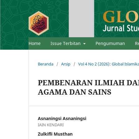
Home
Issue Terbitan
Pengumuman
R
Beranda
/
Arsip
/
Vol 4 No 2 (2026): Global Islamik
PEMBENARAN ILMIAH DAL
AGAMA DAN SAINS
Asnaningsi Asnaningsi
IAIN KENDARI
Zulkifli Musthan