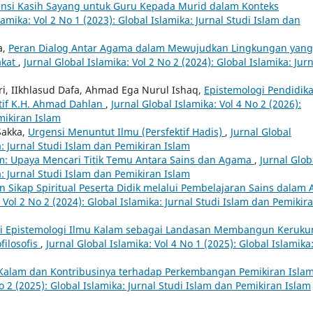
nsi Kasih Sayang untuk Guru Kepada Murid dalam Konteks
lamika: Vol 2 No 1 (2023): Global Islamika: Jurnal Studi Islam dan
a,
Peran Dialog Antar Agama dalam Mewujudkan Lingkungan yang
akat
,
Jurnal Global Islamika: Vol 2 No 2 (2024): Global Islamika: Jur
ri, IIkhlasud Dafa, Ahmad Ega Nurul Ishaq,
Epistemologi Pendidik
tif K.H. Ahmad Dahlan
,
Jurnal Global Islamika: Vol 4 No 2 (2026):
mikiran Islam
Sakka,
Urgensi Menuntut Ilmu (Persfektif Hadis)
,
Jurnal Global
a: Jurnal Studi Islam dan Pemikiran Islam
m: Upaya Mencari Titik Temu Antara Sains dan Agama
,
Jurnal Glob
a: Jurnal Studi Islam dan Pemikiran Islam
ikap Spiritual Peserta Didik melalui Pembelajaran Sains dalam A
: Vol 2 No 2 (2024): Global Islamika: Jurnal Studi Islam dan Pemikir
asi Epistemologi Ilmu Kalam sebagai Landasan Membangun Keruk
filosofis
,
Jurnal Global Islamika: Vol 4 No 1 (2025): Global Islamika
 Kalam dan Kontribusinya terhadap Perkembangan Pemikiran Islam
No 2 (2025): Global Islamika: Jurnal Studi Islam dan Pemikiran Islam