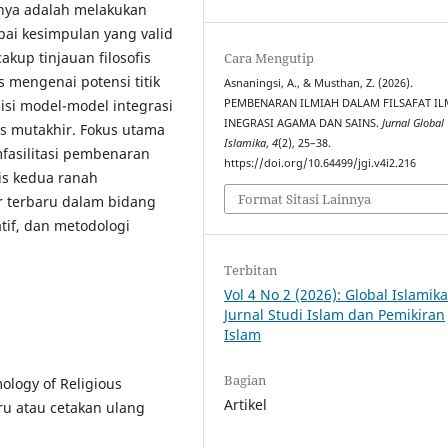
nya adalah melakukan
pai kesimpulan yang valid
akup tinjauan filosofis
Cara Mengutip
s mengenai potensi titik
Asnaningsi, A., & Musthan, Z. (2026).
si model-model integrasi
PEMBENARAN ILMIAH DALAM FILSAFAT I
INEGRASI AGAMA DAN SAINS.
Jurnal Global
is mutakhir. Fokus utama
Islamika
,
4
(2), 25–38.
fasilitasi pembenaran
https://doi.org/10.64499/jgi.v4i2.216
sis kedua ranah
Format Sitasi Lainnya
r terbaru dalam bidang
atif, dan metodologi
Terbitan
Vol 4 No 2 (2026): Global Islamika
Jurnal Studi Islam dan Pemikiran
Islam
Bagian
mology of Religious
Artikel
aru atau cetakan ulang