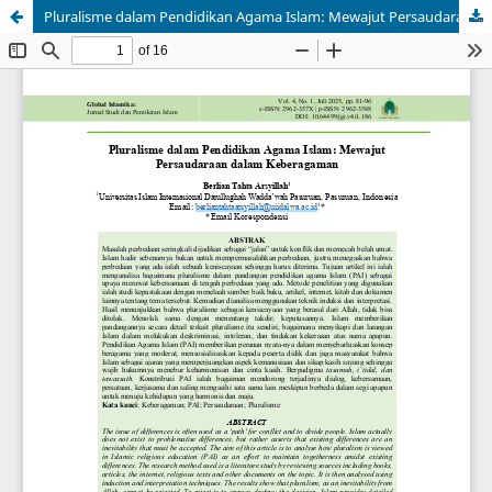
Pluralisme dalam Pendidikan Agama Islam: Mewajut Persaudaraan dalam Keberagaman