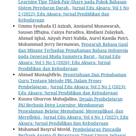
Learning Tipe Think-Pair-Share pada Pokok Bahasan
Sistem Peredaran Darah
,
Jurnal Edu Aksara: Vol 1 No
2 (2022): Edu Aksara: Jurnal Pendidikan dan
Kebudayaan
Ummu Syuhada El Azizah, Annisatul Munawarah,
Sausan Ifftajna, Caisya Paradiva, Rindiani Zulaykah,
Ahmad Iqbal, Aisyah Putri Nabila, Aurel Kamila Putri,
Muhammad Jerry Dermawan,
Pengaruh Bahasa Gaul
dan Minang Terhadap Pemahaman Bahasa Indonesia
pada Generasi Muda Sumatera Barat
,
Jurnal Edu
Aksara: Vol 5 No 1 (2026): Edu Aksara: Jurnal
Pendidikan dan Kebudayaan
Ahmad Mustaghfirin,
Pengetahuan Dan Pemahaman
Guru Tentang Metode PBL Dalam Proses
Pembelajaran
,
Jurnal Edu Aksara: Vol 2 No 2 (2023):
Edu Aksara: Jurnal Pendidikan dan Kebudayaan
Kuunu Ghurron Muhajjalina,
Desain Pembelajaran
PAI Berbasis Deep Learning: Membangun
Pengalaman Belajar Memahami, Mengaplikasi, dan
Merefleksi
,
Jurnal Edu Aksara: Vol 4 No 1 (2025): Edu
Aksara: Jurnal Pendidikan dan Kebudayaan
Muhamad Basyrul Muvid,
Pembelajaran Pancasila
Berbasis Agama di Perguruan Tinggi Umum Sebagai