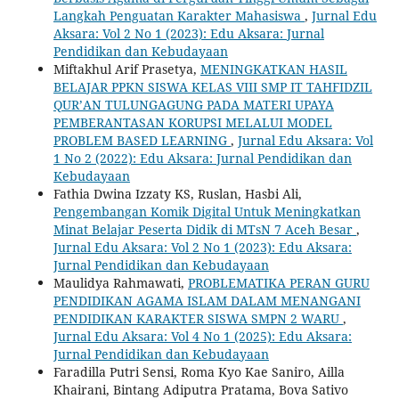
Langkah Penguatan Karakter Mahasiswa
,
Jurnal Edu
Aksara: Vol 2 No 1 (2023): Edu Aksara: Jurnal
Pendidikan dan Kebudayaan
Miftakhul Arif Prasetya,
MENINGKATKAN HASIL
BELAJAR PPKN SISWA KELAS VIII SMP IT TAHFIDZIL
QUR’AN TULUNGAGUNG PADA MATERI UPAYA
PEMBERANTASAN KORUPSI MELALUI MODEL
PROBLEM BASED LEARNING
,
Jurnal Edu Aksara: Vol
1 No 2 (2022): Edu Aksara: Jurnal Pendidikan dan
Kebudayaan
Fathia Dwina Izzaty KS, Ruslan, Hasbi Ali,
Pengembangan Komik Digital Untuk Meningkatkan
Minat Belajar Peserta Didik di MTsN 7 Aceh Besar
,
Jurnal Edu Aksara: Vol 2 No 1 (2023): Edu Aksara:
Jurnal Pendidikan dan Kebudayaan
Maulidya Rahmawati,
PROBLEMATIKA PERAN GURU
PENDIDIKAN AGAMA ISLAM DALAM MENANGANI
PENDIDIKAN KARAKTER SISWA SMPN 2 WARU
,
Jurnal Edu Aksara: Vol 4 No 1 (2025): Edu Aksara:
Jurnal Pendidikan dan Kebudayaan
Faradilla Putri Sensi, Roma Kyo Kae Saniro, Ailla
Khairani, Bintang Adiputra Pratama, Bova Sativo