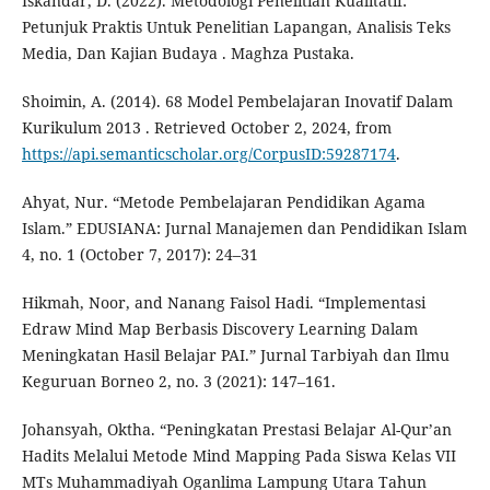
Iskandar, D. (2022). Metodologi Penelitian Kualitatif:
Petunjuk Praktis Untuk Penelitian Lapangan, Analisis Teks
Media, Dan Kajian Budaya . Maghza Pustaka.
Shoimin, A. (2014). 68 Model Pembelajaran Inovatif Dalam
Kurikulum 2013 . Retrieved October 2, 2024, from
https://api.semanticscholar.org/CorpusID:59287174
.
Ahyat, Nur. “Metode Pembelajaran Pendidikan Agama
Islam.” EDUSIANA: Jurnal Manajemen dan Pendidikan Islam
4, no. 1 (October 7, 2017): 24–31
Hikmah, Noor, and Nanang Faisol Hadi. “Implementasi
Edraw Mind Map Berbasis Discovery Learning Dalam
Meningkatan Hasil Belajar PAI.” Jurnal Tarbiyah dan Ilmu
Keguruan Borneo 2, no. 3 (2021): 147–161.
Johansyah, Oktha. “Peningkatan Prestasi Belajar Al-Qur’an
Hadits Melalui Metode Mind Mapping Pada Siswa Kelas VII
MTs Muhammadiyah Oganlima Lampung Utara Tahun