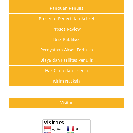
Panduan Penulis
Prosedur Penerbitan Artikel
Proses Review
Etika Publikasi
Pernyataan Akses Terbuka
Biaya dan Fasilitas Penulis
Hak Cipta dan Lisensi
Kirim Naskah
Visitor